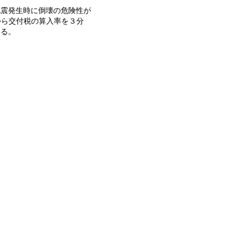
震発生時に倒壊の危険性が
から交付税の算入率を３分
いる。