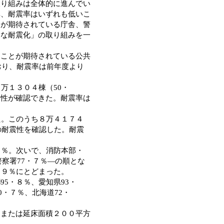
取り組みは全体的に進んでい
率、耐震率はいずれも低いこ
とが期待されている庁舎、警
的な耐震化」の取り組みを一
ことが期待されている公共
おり、耐震率は前年度より
万１３０４棟（50・
震性が確認できた。耐震率は
た。このうち８万４１７４
の耐震性を確認した。耐震
６％。次いで、消防本部・
警察署77・７％―の順とな
・９％にとどまった。
5・８％、愛知県93・
0・７％、北海道72・
または延床面積２００平方