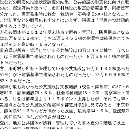
設などの耐震化推進状況調査の結果、公共施設の耐震化に向けた
のの、都道府県と比べて、市町村施設の耐震診断実施率、同措置
分かった。災害発生時に救命・救助や、応急復旧の中核となるこ
、消防署などの耐震化も十分とはいえず、同省は「早急かつ計画
進するよう促している。
公共団体が２０１２年度末時点で所有・管理し、防災拠点となる
は18万８３１２棟で、うち15万５４５５棟の耐震性は確保されて
３ポイント高い82・６％となった。
府県が所有・管理している公共施設は10万２４４２棟で、うち５
）は旧耐震基準で建築されたものだったが、８万５８６１棟の耐
・８％だった。
、市町村が所有・管理している公共施設は16万５１３２棟あっ
51％）が旧耐震基準で建築されたものだったが、13万５６６５棟
82・２％だった。
率が最も高かった公共施設は文教施設（校舎・体育館）の87・
署82％、診療施設79・３％、社会福祉施設78・２％、警察本部・
いる。庁舎は前年度より１・９ポイント上昇したが、それでも68
拠点となる公共施設の耐震率を都道府県別に見てみると、東京都9
、静岡県93・６％などが高かった反面、広島県64・６％、愛媛県7
、高知県74・％などの低さが目立つ。
は、地方公共団体が所有・管理している非木造の２階建て以上、
の公共施設（建築物）を対象として行った。