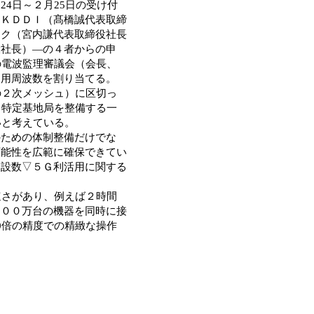
4日～２月25日の受け付
、ＫＤＤＩ（髙橋誠代表取締
ンク（宮内謙代表取締役社長
役社長）―の４者からの申
の電波監理審議会（会長、
Ｇ用周波数を割り当てる。
の２次メッシュ）に区切っ
Ｇ特定基地局を整備する一
いと考えている。
ための体制整備だけでな
可能性を広範に確保できてい
開設数▽５Ｇ利活用に関する
速さがあり、例えば２時間
１００万台の機器を同時に接
0倍の精度での精緻な操作