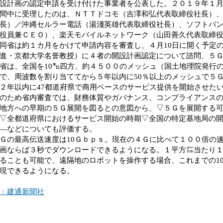
設計画の認定申請を受け付けた事業者を公表した。２０１９年１月2
間中に受理したのは、ＮＴＴドコモ（吉澤和弘代表取締役社長）
長）／沖縄セルラー電話（湯淺英雄代表取締役社長）、ソフトバ
役員兼ＣＥＯ）、楽天モバイルネットワーク（山田善久代表取締
同省は約１カ月をかけて申請内容を審査し、４月10日に開く予定
進・京都大学名誉教授）に４者の開設計画認定について諮問、５
は、全国を10㌔四方、約４５００のメッシュ（国土地理院発行
で、周波数を割り当ててから５年以内に50％以上のメッシュで５
２年以内に47都道府県で商用ベースのサービス提供を開始させた
ため省内審査では、財務体質やガバナンス、コンプライアンスの
地方への早期の５Ｇ展開を図るとの意図から、▽５Ｇを展開する
▽全都道府県におけるサービス開始の時期▽全国の特定基地局の
―などについても評価する。
の最高伝送速度は10Ｇｂｐｓ。現在の４Ｇに比べて１００倍の
画ならば３秒でダウンロードできるようになる。１平方㍍当たり
ることも可能で、遠隔地のロボットを操作する場合、これまでの1
現できるようになる。
：建通新聞社