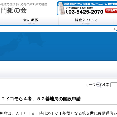
地域で信頼される専門紙33紙で構成
キーワード検索
ＴＴドコモら４者、５Ｇ基地局の開設申請
省は、ＡＩとＩｏＴ時代のＩＣＴ基盤となる第５世代移動通信シ