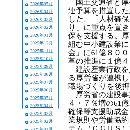
国土交通省と厚
2026年05月
連予算を措置した
2026年04月
した。「人材確保
2026年03月
り」に重点を置き
2026年02月
保を支援する。厚
2026年01月
組む中小建設業に
2025年12月
2025年11月
金」に61億８０
2025年10月
革の推進に１億４
2025年09月
建設産業行政を
2025年08月
る厚労省が連携し
2025年07月
職場づくりを後押
2025年06月
厚労省の建設事
2025年05月
４・７％増の61
2025年04月
確保等支援助成金
2025年03月
業規則や労働協約
2025年02月
テム（ＣＣＵＳ）
2025年01月