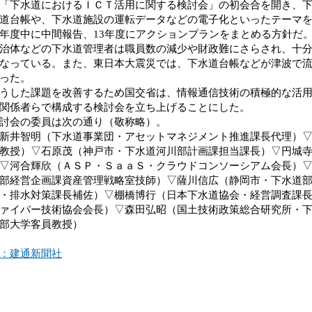
「下水道におけるＩＣＴ活用に関する検討会」の初会合を開き、
道台帳や、下水道施設の運転データなどの電子化といったテーマ
年度中に中間報告、13年度にアクションプランをまとめる方針だ
体などの下水道管理者は職員数の減少や財政難にさらされ、十分
なっている。また、東日本大震災では、下水道台帳などが津波で
った。
した課題を改善するため国交省は、情報通信技術の積極的な活用
関係者らで構成する検討会を立ち上げることにした。
討会の委員は次の通り（敬称略）。
井智明（下水道事業団・アセットマネジメント推進課長代理）▽
教授）▽石原茂（神戸市・下水道河川部計画課担当課長）▽円城
▽河合輝欣（ＡＳＰ・ＳａａＳ・クラウドコンソーシアム会長）
部経営企画課資産管理戦略室技師）▽薩川信広（静岡市・下水道
・排水対策課長補佐）▽棚橋博行（日本下水道協会・経営調査課
ァイバー技術協会会長）▽森田弘昭（国土技術政策総合研究所・
部大学客員教授）
：建通新聞社