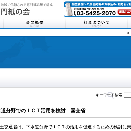
地域で信頼される専門紙33紙で構成
キーワード検索
水道分野でのＩＣＴ活用を検討 国交省
交通省は、下水道分野でＩＣＴの活用を促進するための検討に乗