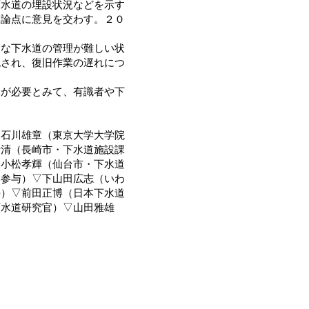
下水道の埋設状況などを示す
を論点に意見を交わす。２０
。
な下水道の管理が難しい状
流され、復旧作業の遅れにつ
が必要とみて、有識者や下
石川雄章（東京大学大学院
寺清（長崎市・下水道施設課
▽小松孝輝（仙台市・下水道
部参与）▽下山田広志（いわ
長）▽前田正博（日本下水道
下水道研究官）▽山田雅雄