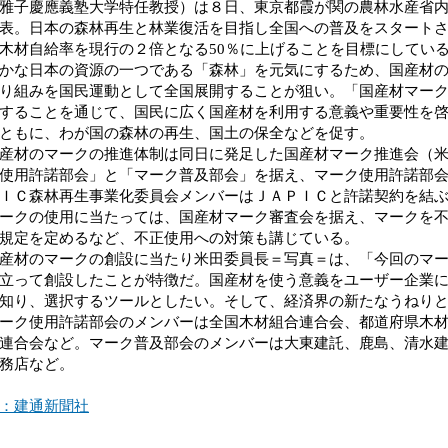
雅子慶應義塾大学特任教授）は８日、東京都霞が関の農林水産省
表。日本の森林再生と林業復活を目指し全国への普及をスタート
木材自給率を現行の２倍となる50％に上げることを目標にしてい
な日本の資源の一つである「森林」を元気にするため、国産材の
り組みを国民運動として全国展開することが狙い。「国産材マー
することを通じて、国民に広く国産材を利用する意義や重要性を
ともに、わが国の森林の再生、国土の保全などを促す。
材のマークの推進体制は同日に発足した国産材マーク推進会（米
使用許諾部会」と「マーク普及部会」を据え、マーク使用許諾部
ＩＣ森林再生事業化委員会メンバーはＪＡＰＩＣと許諾契約を結
クの使用に当たっては、国産材マーク審査会を据え、マークを不
規定を定めるなど、不正使用への対策も講じている。
材のマークの創設に当たり米田委員長＝写真＝は、「今回のマー
立って創設したことが特徴だ。国産材を使う意義をユーザー企業
知り、選択するツールとしたい。そして、経済界の新たなうねり
ク使用許諾部会のメンバーは全国木材組合連合会、都道府県木材
連合会など。マーク普及部会のメンバーは大東建託、鹿島、清水
務店など。
：建通新聞社