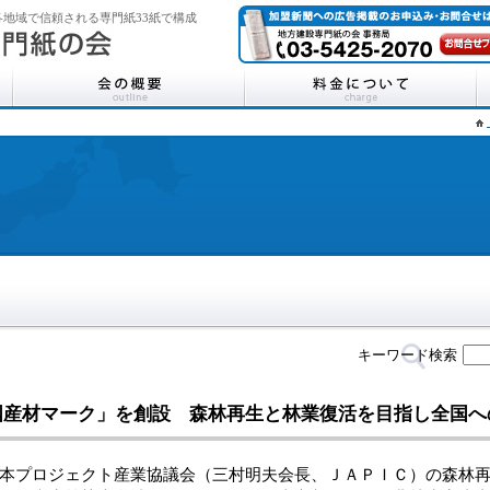
地域で信頼される専門紙33紙で構成
キーワード検索
国産材マーク」を創設 森林再生と林業復活を目指し全国へ
プロジェクト産業協議会（三村明夫会長、ＪＡＰＩＣ）の森林再