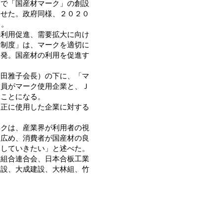
内で「国産材マーク」の創設
させた。政府同様、２０２０
る。
利用促進、需要拡大に向け
ク制度」は、マークを適切に
啓発。国産材の利用を促進す
田雅子会長）の下に、「マ
会員がマーク使用企業と、Ｊ
ぶことになる。
正に使用した企業に対する
クは、産業界が利用者の視
に広め、消費者が国産材の良
としていきたい」と述べた。
組合連合会、日本合板工業
建設、大成建設、大林組、竹