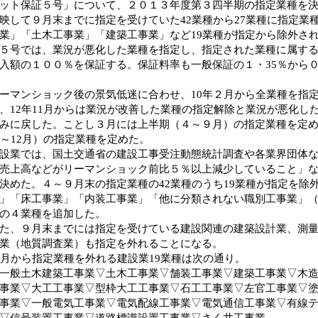
ット保証５号」について、２０１３年度第３四半期の指定業種を
映して９月末までに指定を受けていた42業種から27業種に指定業
業」「土木工事業」「建築工事業」など19業種が指定から除外さ
５号では、業況が悪化した業種を指定し、指定された業種に属す
入額の１００％を保証する。保証料率も一般保証の１・35％から
マンショック後の景気低迷に合わせ、10年２月から全業種を指
、12年11月からは業況が改善した業種の指定解除と業況が悪化し
みに戻した。ことし３月には上半期（４～９月）の指定業種を定
0～12月）の指定業種を定めた。
業では、国土交通省の建設工事受注動態統計調査や各業界団体な
売上高などがリーマンショック前比５％以上減少していること」な
決めた。４～９月末の指定業種の42業種のうち19業種が指定を除
」「床工事業」「内装工事業」「他に分類されない職別工事業」
の４業種を追加した。
、９月末までには指定を受けている建設関連の建築設計業、測量
業（地質調査業）も指定を外れることになる。
月から指定業種を外れる建設業19業種は次の通り。
般土木建築工事業▽土木工事業▽舗装工事業▽建築工事業▽木造
事業▽大工工事業▽型枠大工工事業▽石工工事業▽左官工事業▽
事業▽一般電気工事業▽電気配線工事業▽電気通信工事業▽有線
▽信号装置工事業▽道路標識設置工事業▽さく井工事業