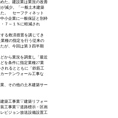
決めた。建設業は業況の改善
種が減少。「一般土木建築
れた。 セーフティネット
る中小企業に一般保証と別枠
０・７～１％に軽減され
定する救済措置を講じてき
た業種の指定を行う従来の
めたが、今回は第３四半期
どから業況を調査し「最近
どを条件に指定業種27業
外されるとともに「鉄筋工
（カーテンウォール工事な
業、その他の土木建築サー
建築工事業▽建築リフォー
塗装工事業▽道路標示・区画
テレビジョン放送設備設置工