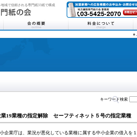
地域で信頼される専門紙33紙で構成
キーワード検索
設業19業種の指定解除 セーフティネット５号の指定業種
企業庁は、業況が悪化している業種に属する中小企業の借入を１