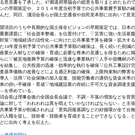
る意見書を了承した。47都道府県協会の総意を取りまとめたもの
ンの早期策定や、２０１４年度当初予算での公共事業費予算額の
んだ。同日、淺沼会長らが国土交通省や自民党本部に出向いて意
項目のうち中長期的な国土保全ビジョンの早期策定では、日本の
重要課題に「社会資本整備」を位置付けて、▽災害に強い生活基
対策▽地域経済の活性化―に向けた公共事業予算を確保・拡大す
14年度当初予算での公共事業予算額の確保は、長く続いた削減
産業が人材などの確保・育成に必要な将来の見通しを得るために
に▽被災地復興予算の確保と迅速な事業執行▽人手や資機材の不
を結集し、公共投資の迅速・効率的な執行を確保▽公共工事設計
査基準価格の改善などによる適正利益の確保、上限拘束制の弊害
導入・活用▽社会保険の加入促進、技能労働者の適切な賃金水準
来の担い手確保・育成▽地域建設業の存続に不可欠な資金調達支
―を求めている。
会長は理事会後の全国会長会議で、不調・不落の増加などを背景
論に対して「われわれは異を唱えていかなければならない」と主張
共事業予算が削減されれば「景気回復基調などの好循環が全て台
の入職を促し、技術者・技能者を育成することができなくなる」
どに出向く考えを伝えた。
：建通新聞社