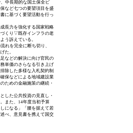
で、中長期的な国土保全ビ
確保など七つの要望項目を盛
見書に基づく要望活動を行っ
成長力を強化する国家戦略
盤づくり▽既存インフラの老
るよう訴えている。
の流れを完全に断ち切り、
掲げた。
足などの解決に向け官民の
労務単価のさらなる引き上げ
を排除した多様な入札契約制
の確保などによる地域建設業
援のための金融施策の継続・
とした公共投資の見直し・
。また、14年度当初予算
無しになる」「腰を据えて若
と述べ、意見書を携えて国交