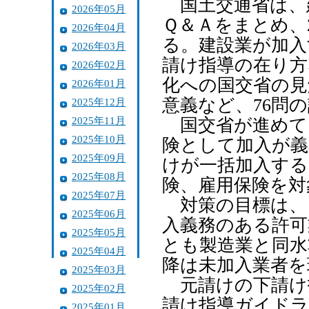
国土交通省は、
2026年05月
Ｑ＆Ａをまとめ、
2026年04月
る。建設業が加入
2026年03月
請け指導の在り方
2026年02月
化への国交省の見
2026年01月
意義など、76問
2025年12月
2025年11月
国交省が進めて
2025年10月
険として加入が義
2025年09月
けが一括加入する
2025年08月
険、雇用保険を対
2025年07月
対策の目標は、
2025年06月
入義務のある許可
2025年05月
とも製造業と同水
2025年04月
降は未加入業者を
2025年03月
元請けの下請け
2025年02月
請け指導ガイドラ
2025年01月