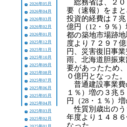
総務省は、２０
2026年05月
要（速報）をまと
2026年04月
投資的経費は７兆
2026年03月
億円（12・９％
2026年02月
都の築地市場跡地
2026年01月
度より７２９７億
2025年12月
2025年11月
円、災害復旧事業
2025年10月
雨、北海道胆振東
2025年09月
要があったため、
2025年08月
０億円となった。
2025年07月
普通建設事業費
2025年06月
１％）増の３兆５
2025年05月
円（28・１％）
2025年04月
性質別歳出のう
2025年03月
年度より１４８６
2025年02月
なった。
2025年01月