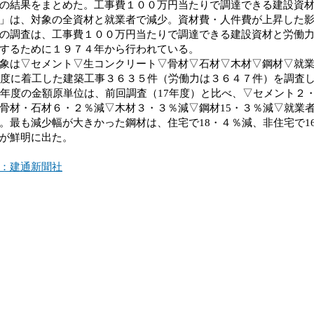
の結果をまとめた。工事費１００万円当たりで調達できる建設資
」は、対象の全資材と就業者で減少。資材費・人件費が上昇した
調査は、工事費１００万円当たりで調達できる建設資材と労働力
するために１９７４年から行われている。
は▽セメント▽生コンクリート▽骨材▽石材▽木材▽鋼材▽就業
年度に着工した建築工事３６３５件（労働力は３６４７件）を調査
年度の金額原単位は、前回調査（17年度）と比べ、▽セメント２
骨材・石材６・２％減▽木材３・３％減▽鋼材15・３％減▽就業
。最も減少幅が大きかった鋼材は、住宅で18・４％減、非住宅で1
が鮮明に出た。
：建通新聞社