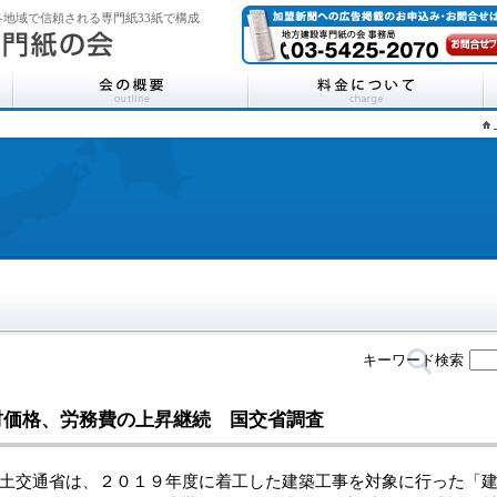
地域で信頼される専門紙33紙で構成
キーワード検索
材価格、労務費の上昇継続 国交省調査
交通省は、２０１９年度に着工した建築工事を対象に行った「建