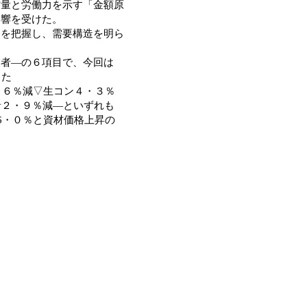
材量と労働力を示す「金額原
影響を受けた。
を把握し、需要構造を明ら
者―の６項目で、今回は
した
・６％減▽生コン４・３％
者２・９％減―といずれも
6・０％と資材価格上昇の