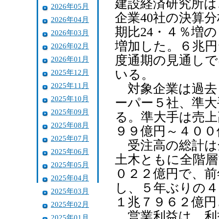
建設経済研究所は
2026年05月
企業40社の決算
2026年04月
期比24・４％増
2026年03月
増加した。６兆円
2026年02月
度通期の見通しで
2026年01月
いる。
2025年12月
2025年11月
対象企業は過去３
2025年10月
ーパー５社、準大
2025年09月
る。準大手は売上
2025年08月
９９億円～４００
2025年07月
受注高の総計は
2025年06月
土木ともに全階層
2025年05月
０２２億円で、前
2025年04月
し、５年ぶりの４
2025年03月
１兆７９６２億円
2025年02月
営業利益は、利
2025年01月