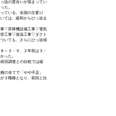
ひっ迫の度合いが強まってい
なった。
っている。全国の主要11
ついては、緩和からひっ迫ま
事▽昇降機設備工事▽電気
配管工事▽保温工事▽ダクト
についても、さらにひっ迫傾
８～３・９、２年前は３・
分かった。
の前回調査との比較では緩
。
職種の全てで「やや不足」
」が３職種となり、前回と比