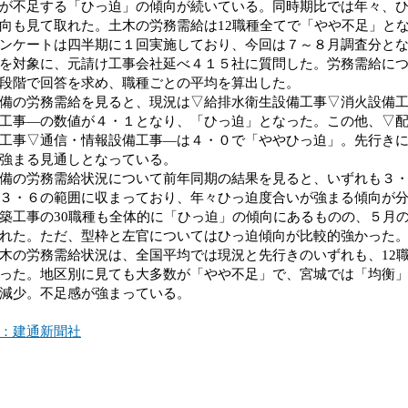
が不足する「ひっ迫」の傾向が続いている。同時期比では年々、
向も見て取れた。土木の労務需給は12職種全てで「やや不足」と
ケートは四半期に１回実施しており、今回は７～８月調査分とな
を対象に、元請け工事会社延べ４１５社に質問した。労務需給に
段階で回答を求め、職種ごとの平均を算出した。
の労務需給を見ると、現況は▽給排水衛生設備工事▽消火設備工
工事―の数値が４・１となり、「ひっ迫」となった。この他、▽
工事▽通信・情報設備工事―は４・０で「ややひっ迫」。先行き
強まる見通しとなっている。
の労務需給状況について前年同期の結果を見ると、いずれも３・
３・６の範囲に収まっており、年々ひっ迫度合いが強まる傾向が
工事の30職種も全体的に「ひっ迫」の傾向にあるものの、５月
れた。ただ、型枠と左官についてはひっ迫傾向が比較的強かった
の労務需給状況は、全国平均では現況と先行きのいずれも、12
った。地区別に見ても大多数が「やや不足」で、宮城では「均衡
減少。不足感が強まっている。
：建通新聞社