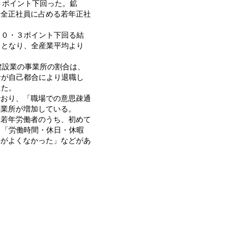
５ポイント下回った。鉱
。全正社員に占める若年正社
り０・３ポイント下回る結
％となり、全産業平均より
建設業の事業所の割合は、
者が自己都合により退職し
った。
おり、「職場での意思疎通
事業所が増加している。
若年労働者のうち、初めて
、「労働時間・休日・休暇
件がよくなかった」などがあ