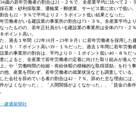
～34歳の若年労働者の割合は21・２％で、全産業平均に比べて２・
採石業・砂利採取業、運輸業・郵便業、サービス業に次いで低い
割合も22・９％で平均より２・５ポイント低い結果となった。
労働者がいる建設業の事業所の割合は73・３％。全産業平均よ
なったものの、若年正社員がいる建設業の事業所は全体の73・２
８ポイント高い。
、過去１年間（22年10月～23年９月）に若年労働者を採用した
より５・７ポイント高い39・１％だった。過去１年間に若年労働
設業の事業所の割合は、平均より０・１ポイント低い40・８％だ
によると、全産業で若年労働者の定着に向けた取り組みが進んで
上」や「労働時間の短縮・有給休暇の積極的な取得奨励」を行う
他、産業を問わず、若年労働者の就業状況なども調査している。
した会社を辞めている者の割合は42・７％。辞めた主な理由には
件がよくなかった」、「人間関係がよくなかった」、「賃金の条
。
：建通新聞社