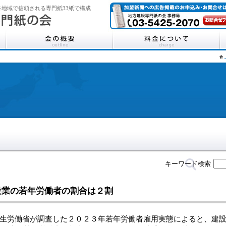
地域で信頼される専門紙33紙で構成
キーワード検索
設業の若年労働者の割合は２割
労働省が調査した２０２３年若年労働者雇用実態によると、建設