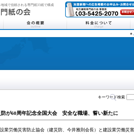
地域で信頼される専門紙33紙で構成
キーワード検索
災防が60周年記念全国大会 安全な職場、誓い新たに
業労働災害防止協会（建災防、今井雅則会長）と建設業労働災害