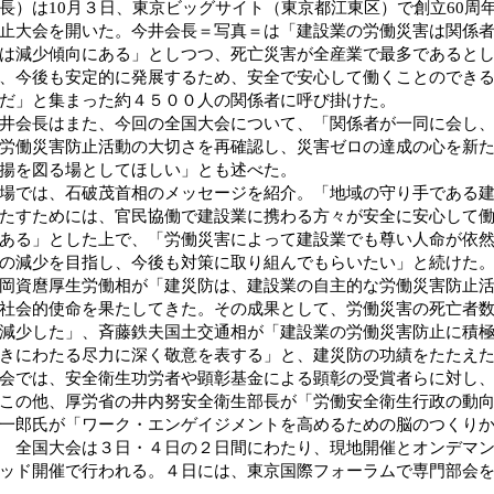
長）は10月３日、東京ビッグサイト（東京都江東区）で創立60周
止大会を開いた。今井会長＝写真＝は「建設業の労働災害は関係
は減少傾向にある」としつつ、死亡災害が全産業で最多であると
、今後も安定的に発展するため、安全で安心して働くことのでき
だ」と集まった約４５００人の関係者に呼び掛けた。
会長はまた、今回の全国大会について、「関係者が一同に会し、
労働災害防止活動の大切さを再確認し、災害ゼロの達成の心を新
揚を図る場としてほしい」とも述べた。
では、石破茂首相のメッセージを紹介。「地域の守り手である建
たすためには、官民協働で建設業に携わる方々が安全に安心して
ある」とした上で、「労働災害によって建設業でも尊い人命が依
の減少を目指し、今後も対策に取り組んでもらいたい」と続けた
資麿厚生労働相が「建災防は、建設業の自主的な労働災害防止活
社会的使命を果たしてきた。その成果として、労働災害の死亡者数
減少した」、斉藤鉄夫国土交通相が「建設業の労働災害防止に積極
きにわたる尽力に深く敬意を表する」と、建災防の功績をたたえ
では、安全衛生功労者や顕彰基金による顕彰の受賞者らに対し、
この他、厚労省の井内努安全衛生部長が「労働安全衛生行政の動
一郎氏が「ワーク・エンゲイジメントを高めるための脳のつくり
 全国大会は３日・４日の２日間にわたり、現地開催とオンデマ
ッド開催で行われる。４日には、東京国際フォーラムで専門部会