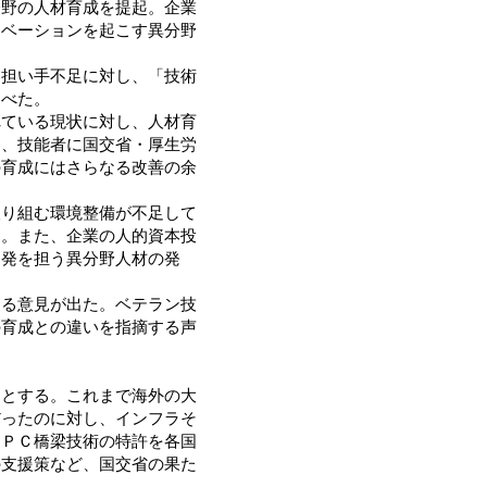
分野の人材育成を提起。企業
ノベーションを起こす異分野
。
担い手不足に対し、「技術
述べた。
ている現状に対し、人材育
は、技能者に国交省・厚生労
の育成にはさらなる改善の余
り組む環境整備が不足して
た。また、企業の人的資本投
開発を担う異分野人材の発
る意見が出た。ベテラン技
の育成との違いを指摘する声
とする。これまで海外の大
だったのに対し、インフラそ
、ＰＣ橋梁技術の特許を各国
の支援策など、国交省の果た