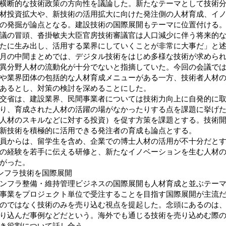
横断的な技術政策の方向性を議論した。新たなテーマとして技術
材投資拡大や、新技術の活用拡大に向けた発注側の人材育成、イ
の発掘が論点となる。建設技術の国際展開もテーマに位置付ける
の冒頭、沓掛敏夫大臣官房技術審議官は人口減少に伴う将来的な
たに生み出し、活用する業界にしていくことが非常に大事だ」と
の中間まとめでは、デジタル技術をはじめ多様な技術が求められ
異分野人材の流動化が十分でないと指摘していた。今回の会議で
や業界団体の包括的な人材育成メニューがある一方、技術者人材
あるとし、対策の検討を深めることにした。
省は、建設業界、民間事業者については技術力向上に自発的に取
り、育成された人材の活躍の場がなかったりする点を課題に挙げ
人材のスキルなどに対する投資）を促す方策を課題とする。技術
新技術を積極的に活用できる発注者の育成も論点とする。
からは、留学生を含め、企業での博士人材の活用が不十分だとす
の経験を若手に伝える研修と、新たなイノベーションを生む人材
がった。
ンフラ技術を国際展開
フラ整備・維持管理ビジネスの国際展開も人材育成と並ぶテーマ
事業をプロジェクト単位で受注することを目指す国際展開が主流
のではなく技術のみを売り込む視点を提起した。念頭にあるのは
り込んだ事例などだという。海外でも通じる技術を売り込めむ際
き役割について話し合う。