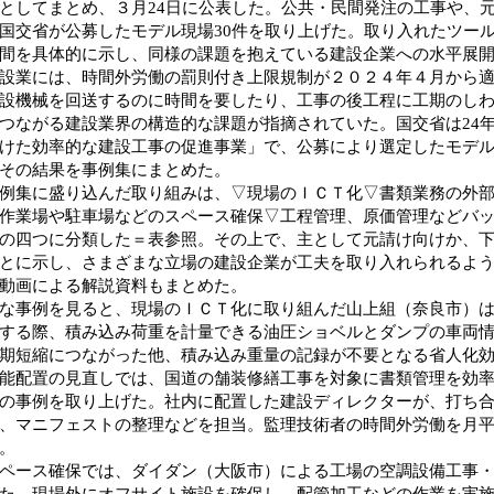
としてまとめ、３月24日に公表した。公共・民間発注の工事や、
国交省が公募したモデル現場30件を取り上げた。取り入れたツー
間を具体的に示し、同様の課題を抱えている建設企業への水平展
業には、時間外労働の罰則付き上限規制が２０２４年４月から適
設機械を回送するのに時間を要したり、工事の後工程に工期のし
つながる建設業界の構造的な課題が指摘されていた。国交省は24
けた効率的な建設工事の促進事業」で、公募により選定したモデ
その結果を事例集にまとめた。
集に盛り込んだ取り組みは、▽現場のＩＣＴ化▽書類業務の外部
作業場や駐車場などのスペース確保▽工程管理、原価管理などバ
の四つに分類した＝表参照。その上で、主として元請け向けか、
とに示し、さまざまな立場の建設企業が工夫を取り入れられるよ
動画による解説資料もまとめた。
事例を見ると、現場のＩＣＴ化に取り組んだ山上組（奈良市）は
する際、積み込み荷重を計量できる油圧ショベルとダンプの車両
期短縮につながった他、積み込み重量の記録が不要となる省人化
配置の見直しでは、国道の舗装修繕工事を対象に書類管理を効率
の事例を取り上げた。社内に配置した建設ディレクターが、打ち
、マニフェストの整理などを担当。監理技術者の時間外労働を月平
。
ース確保では、ダイダン（大阪市）による工場の空調設備工事・
た。現場外にオフサイト施設を確保し、配管加工などの作業を実