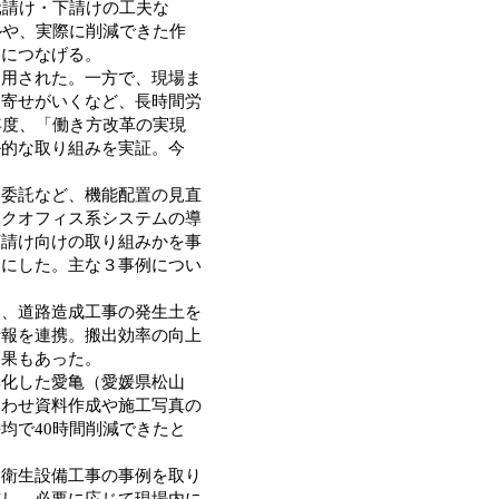
元請け・下請けの工夫な
ルや、実際に削減できた作
開につなげる。
用された。一方で、現場ま
わ寄せがいくなど、長時間労
年度、「働き方改革の実現
ル的な取り組みを実証。今
委託など、機能配置の見直
ックオフィス系システムの導
下請け向けの取り組みかを事
うにした。主な３事例につい
、道路造成工事の発生土を
情報を連携。搬出効率の向上
効果もあった。
化した愛亀（愛媛県松山
合わせ資料作成や施工写真の
均で40時間削減できたと
衛生設備工事の事例を取り
施し、必要に応じて現場内に