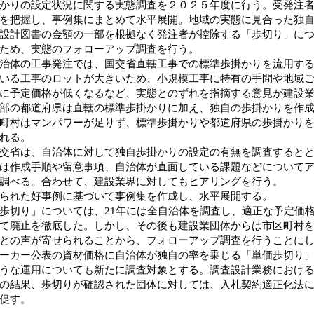
かりの設定状況に関する実態調査を２０２５年度に行う。受発注
を把握し、事例集にまとめて水平展開。地域の実態に見合った独
設計図書の金額の一部を根拠なく発注者が控除する「歩切り」に
ため、実態のフォローアップ調査を行う。
体の工事発注では、国交省直轄工事での標準歩掛かりを流用する
いる工事のロットが大きいため、小規模工事に特有の手間や地域
に予定価格が低くなるなど、実態とのずれを指摘する意見が建設
の都道府県は直轄の標準歩掛かりに加え、独自の歩掛かりを作成
町村はマンパワーが足りず、標準歩掛かりや都道府県の歩掛かり
れる。
省は、自治体に対して独自歩掛かりの設定の有無を調査するとと
は作成手順や留意事項、自治体が直面している課題などについて
調べる。合わせて、建設業界に対してもヒアリングを行う。
られた好事例に基づいて事例集を作成し、水平展開する。
切り」については、21年には全自治体を調査し、適正な予定価
て廃止を徹底した。しかし、その後も建設業団体からは市区町村
との声が寄せられることから、フォローアップ調査を行うことに
カー公表の資材価格に自治体が独自の率を乗じる「単価歩切り」
うな運用についても新たに調査対象とする。調査設計業務におけ
の結果、歩切りが確認された団体に対しては、入札契約適正化法
促す。