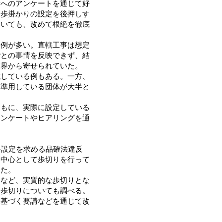
者へのアンケートを通じて好
自歩掛かりの設定を後押しす
ついても、改めて根絶を徹底
例が多い。直轄工事は想定
ごとの事情を反映できず、結
業界から寄せられていた。
している例もある。一方、
を準用している団体が大半と
もに、実際に設定している
アンケートやヒアリングを通
格設定を求める品確法違反
を中心として歩切りを行って
した。
など、実質的な歩切りとな
る歩切りについても調べる。
に基づく要請などを通じて改