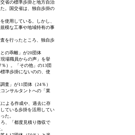
国交省の標準歩掛と地方自治
った。国交省は、独自歩掛の
。
を使用している。しかし、
小規模な工事や地域特有の事
査を行ったところ、独自歩
との乖離」が20団体
「現場職員からの声」を挙
7％）。「その他」の13団
の標準歩掛にないのの、使
査」が11団体（24％）
設コンサルタントへの「業
収による作成や、過去に存
表している歩掛を活用してい
あった。
ころ、「都度見積り徴収で
た。
も17団体（50％）と半