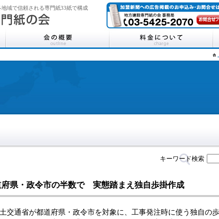
地域で信頼される専門紙33紙で構成
キーワード検索
道府県・政令市の半数で 実態踏まえ独自歩掛作成
交通省が都道府県・政令市を対象に、工事発注時に使う独自の歩