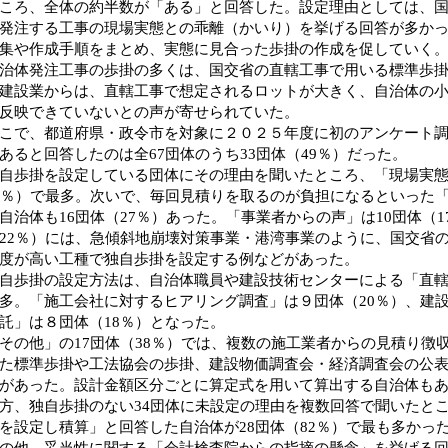
ころ、全体の約半数が「ある」と回答した。設定理由としては、
発注する工事の現場実態との乖離（かいり）を挙げる回答が多か
集や作成手順をまとめ、実態に見合った歩掛の作成を促していく
体発注工事の歩掛の多くは、国交省の直轄工事で用いる標準歩掛
建設業からは、直轄工事で想定されるロットが大きく、自治体の
反映できていないとの声が寄せられていた。
で、都道府県・政令市を対象に２０２５年度に初のアンケート調
あると回答したのは全67団体のうち33団体（49％）だった。
歩掛を設定している団体にその理由を聞いたところ、「現場実態
4％）で最多。次いで、毎回見積りを取るのが負担になるといった
自治体も16団体（27％）あった。「事業者からの声」は10団体（1
22％）には、急傾斜地崩壊対策事業・港湾事業のように、国交省
度が高い工種で独自歩掛を設定する例などがあった。
歩掛の設定方法は、自治体職員や建設技術センターによる「直轄調
多。「施工会社に対するヒアリング調査」は９団体（20％）、建
託」は８団体（18％）となった。
の他」の17団体（38％）では、複数の施工業者からの見積り徴
た標準歩掛や工法協会の歩掛、建設物価調査会・経済調査会の公
があった。設計金額区分ごとに算定式を用いて算出する自治体も
、独自歩掛のない34団体に未設定の理由を複数回答で聞いたと
を設定し積算」と回答した自治体が28団体（82％）で最も多かっ
他、妥当性に関する「会計検査院からの指摘の懸念」を挙げる回答