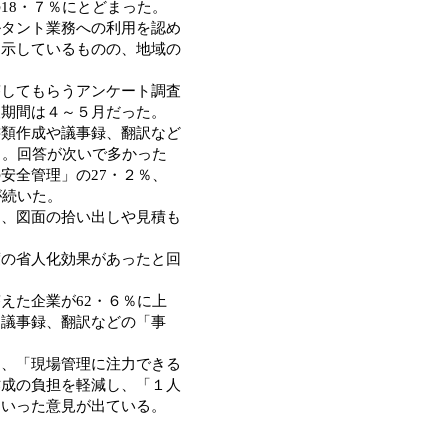
18・７％にとどまった。
ルタント業務への利用を認め
を示しているものの、地域の
してもらうアンケート調査
査期間は４～５月だった。
類作成や議事録、翻訳など
る。回答が次いで多かった
安全管理」の27・２％、
が続いた。
、図面の拾い出しや見積も
の省人化効果があったと回
えた企業が62・６％に上
、議事録、翻訳などの「事
、「現場管理に注力できる
作成の負担を軽減し、「１人
といった意見が出ている。