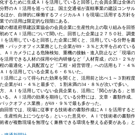
化するために生成ＡＩを活用していると回答した会員企業は全体の
分野のＡＩ活用を巡っては、国土交通省が直轄事業の建設コンサ
るほか、自律的に稼働するフィジカルＡＩを現場に活用する方針
業での活用は限定的な段階にある。
の都道府県建設業協会の会員企業に生産性向上の取り組みを回答
初めてＡＩ活用について聞いた。回答した企業は２７５０社、調
を活用していると回答した企業に聞くと、活用している分野を書
務・バックオフィス業務とした企業が89・３％と大半を占めてい
、ＡＩカメラによる危険検知、重機の接触・進入防止など「現場の
を活用できる人材の採用や社内研修など「人材育成」の23・２％
の最適化・人員配置など「工程・経営管理」への活用も７・４％
ＡＩを活用している企業も６・６％いた。
活用によって得られた効果を聞くと、活用前と比べ１～３割程度
た企業が41・４％と最多で、１割未満の34・８％が次いで多い。
、ＡＩを活用していない会員企業も、活用に「関心がある」と答
いる。ＡＩ活用の効果を期待している分野には、文章・書類作成
バックオフィス業務」が69・９％で最も多かった。
回答では、現場に従事する技術者の書類作成にＡＩを活用すると
、生産性向上につながる」といった意見や、ＡＩで技術者の書類
術者が複数現場を無理なく兼務できる環境を整える必要がある」
：建通新聞社