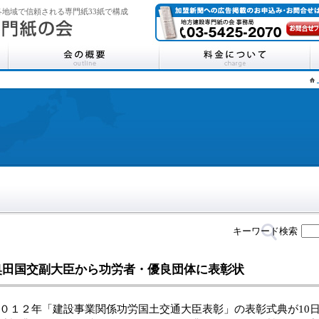
地域で信頼される専門紙33紙で構成
キーワード検索
奥田国交副大臣から功労者・優良団体に表彰状
１２年「建設事業関係功労国土交通大臣表彰」の表彰式典が10