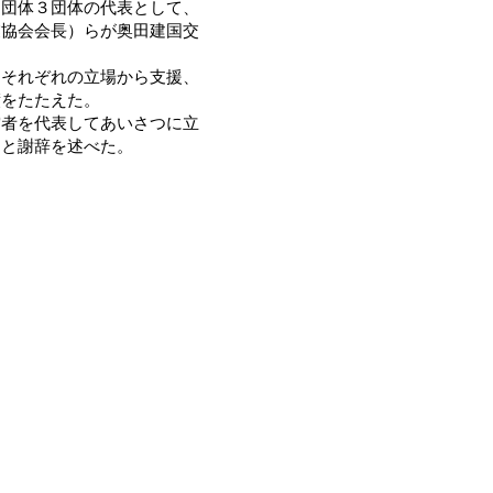
良団体３団体の代表として、
業協会会長）らが奥田建国交
それぞれの立場から支援、
績をたたえた。
者を代表してあいさつに立
」と謝辞を述べた。