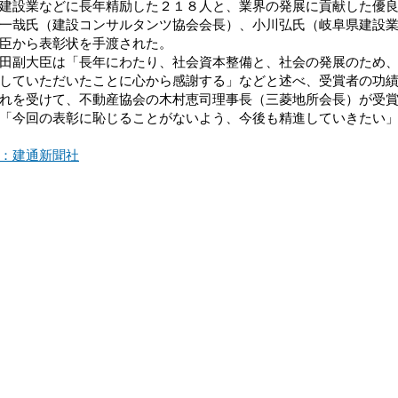
建設業などに長年精励した２１８人と、業界の発展に貢献した優
一哉氏（建設コンサルタンツ協会会長）、小川弘氏（岐阜県建設
臣から表彰状を手渡された。
副大臣は「長年にわたり、社会資本整備と、社会の発展のため、
していただいたことに心から感謝する」などと述べ、受賞者の功
を受けて、不動産協会の木村恵司理事長（三菱地所会長）が受賞
「今回の表彰に恥じることがないよう、今後も精進していきたい
：建通新聞社