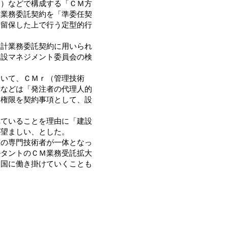
案）などで構成する「ＣＭ方
Ｍ業務委託契約を「準委任契
を留保した上で行う定型的行
計業務委託契約に用いられ
建設マネジメント委員会の検
いて、ＣＭｒ（管理技術
示などは「発注者の代理人的
る権限を契約事項として、設
ていることを理由に「建設
が望ましい、とした。
の専門技術者が一体となっ
ルタントのＣＭ業務受託拡大
を国に働き掛けていくことも