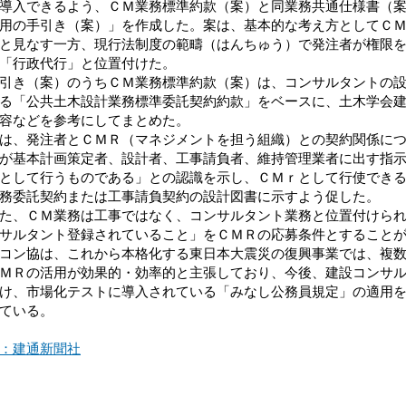
導入できるよう、ＣＭ業務標準約款（案）と同業務共通仕様書（
用の手引き（案）」を作成した。案は、基本的な考え方としてＣ
と見なす一方、現行法制度の範疇（はんちゅう）で発注者が権限
「行政代行」と位置付けた。
き（案）のうちＣＭ業務標準約款（案）は、コンサルタントの設
る「公共土木設計業務標準委託契約約款」をベースに、土木学会
容などを参考にしてまとめた。
、発注者とＣＭＲ（マネジメントを担う組織）との契約関係につ
が基本計画策定者、設計者、工事請負者、維持管理業者に出す指
として行うものである」との認識を示し、ＣＭｒとして行使でき
務委託契約または工事請負契約の設計図書に示すよう促した。
、ＣＭ業務は工事ではなく、コンサルタント業務と位置付けられ
サルタント登録されていること」をＣＭＲの応募条件とすること
ン協は、これから本格化する東日本大震災の復興事業では、複数
ＭＲの活用が効果的・効率的と主張しており、今後、建設コンサ
け、市場化テストに導入されている「みなし公務員規定」の適用
ている。
：建通新聞社