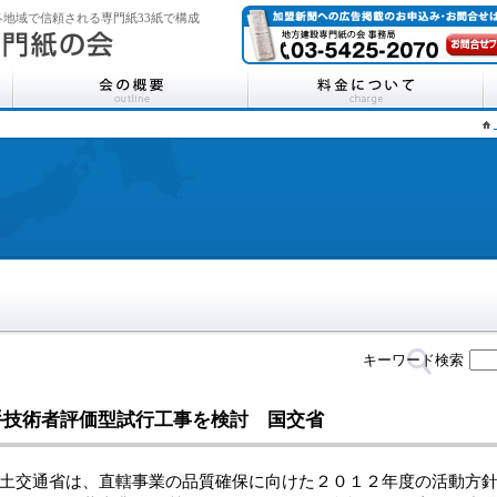
地域で信頼される専門紙33紙で構成
キーワード検索
手技術者評価型試行工事を検討 国交省
交通省は、直轄事業の品質確保に向けた２０１２年度の活動方針