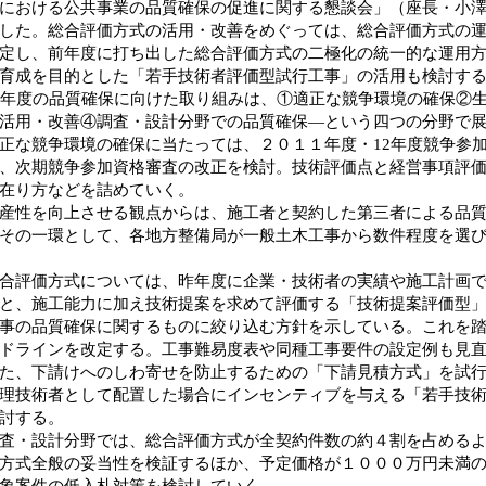
における公共事業の品質確保の促進に関する懇談会」（座長・小
した。総合評価方式の活用・改善をめぐっては、総合評価方式の
定し、前年度に打ち出した総合評価方式の二極化の統一的な運用
育成を目的とした「若手技術者評価型試行工事」の活用も検討す
年度の品質確保に向けた取り組みは、①適正な競争環境の確保②
活用・改善④調査・設計分野での品質確保―という四つの分野で
な競争環境の確保に当たっては、２０１１年度・12年度競争参
、次期競争参加資格審査の改正を検討。技術評価点と経営事項評
在り方などを詰めていく。
性を向上させる観点からは、施工者と契約した第三者による品質
その一環として、各地方整備局が一般土木工事から数件程度を選
評価方式については、昨年度に企業・技術者の実績や施工計画で
と、施工能力に加え技術提案を求めて評価する「技術提案評価型
事の品質確保に関するものに絞り込む方針を示している。これを
ドラインを改定する。工事難易度表や同種工事要件の設定例も見
、下請けへのしわ寄せを防止するための「下請見積方式」を試行
理技術者として配置した場合にインセンティブを与える「若手技
討する。
・設計分野では、総合評価方式が全契約件数の約４割を占めるよ
方式全般の妥当性を検証するほか、予定価格が１０００万円未満
象案件の低入札対策を検討していく。