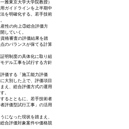
澤一雅東京大学大学院教授）
運用ガイドラインを上半期中
方法を明確化する。若手技術
る。
生産性の向上③総合評価方
展開していく。
加資格審査の評価結果を踏
価点のバランスが保てる計算
証明制度の具体化に取り組
びモデル工事を試行する方針
評価する「施工能力評価
」に大別した上で、評価項目
踏まえ、総合評価方式の運用
直す。
するとともに、若手技術者
術者評価型試行工事」の活用
うになった現状を踏まえ、
の総合評価対象案件や価格競