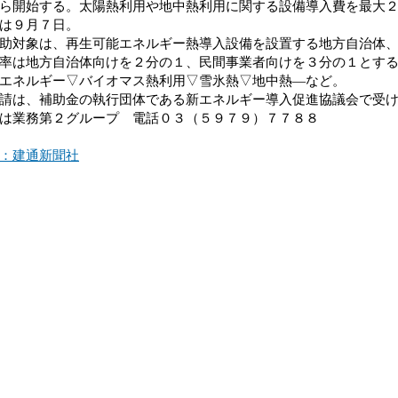
ら開始する。太陽熱利用や地中熱利用に関する設備導入費を最大
は９月７日。
対象は、再生可能エネルギー熱導入設備を設置する地方自治体、
率は地方自治体向けを２分の１、民間事業者向けを３分の１とす
エネルギー▽バイオマス熱利用▽雪氷熱▽地中熱―など。
は、補助金の執行団体である新エネルギー導入促進協議会で受け
は業務第２グループ 電話０３（５９７９）７７８８
：建通新聞社