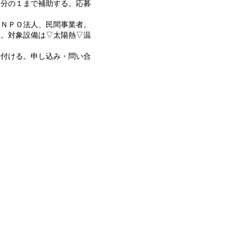
２分の１まで補助する。応募
ＮＰＯ法人、民間事業者。
る。対象設備は▽太陽熱▽温
付ける。申し込み・問い合