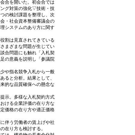
初会合を開いた。初会合では
ピング対策の強化▽技術・技
四つの検討課題を整理し、次
議会・社会資本整備審議会の
管理システムのあり方に関す
役割は見直されてきている
どさまざまな問題が生じてい
た談合問題にも触れ「入札契
発足の意義を説明し「参議院
少や指名競争入札から一般
があると分析。結果として、
将来的な品質確保への懸念な
提示。多様な入札契約方式
における企業評価の在り方な
予定価格の在り方や適正価格
に伴う労働者の賃上げや社
報の在り方も検討する。
ては、構造物の長寿命化対