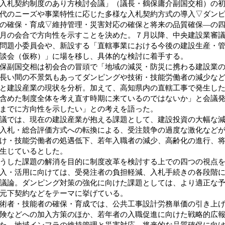
入札契約制度のあり方検討会議」（議長・鶴保庸介副国交相）の
代のニーズや事業特性に応じた多様な入札契約方式の導入▽ダン
の確保・育成▽維持管理・災害対応の確保と将来の品質確保―の
月の会合で方向性を示すことを決めた。７月以降、中央建設業審
問題小委員会や、新設する「直轄事業における今後の建設生産・
談会（仮称）」に場を移し、具体的な検討に着手する。
副国交相は初会合の冒頭で「地域の減災・防災に携わる建設業の
長い間の不景気もあってダンピングや技術・技能労働者の減少な
と建設産業の現状を分析。加えて、高知県内の直轄工事で発生し
含めた制度全体を考え直す時期に来ているのではないか」と会議
までに方向性を示したい」との考えを語った。
では、現在の建設産業が抱える課題として、建設投資の大幅な減
入札・総合評価方式への転換による、受注競争の過度な激化など
け・技能労働者の処遇低下、若年入職者の減少、高齢化の進行、
生じているとした。
した課題の解消を目的に制度改革を検討する上での四つの視点を
入・活用に向けては、受発注者の負担軽減、入札手続きの各段階
議論。ダンピング対策の強化に向けた課題としては、より適正な
元下契約などをテーマに挙げている。
者・技能者の確保・育成では、公共工事設計労務単価の引き上げ
険などへの加入方策のほか、若年者の入職促進に向けた戦略的広
、地域インフラの維持管理と災害対応、将来的な品質確保に向け