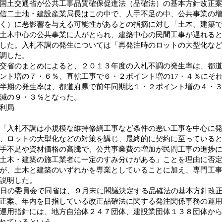
国土交通省が公共工事品質確保促進法（品確法）の基本方針改正
信二土地・建設産業局長はこの中で、人手不足の中、公共事業の
く）に悪影響を与える可能性があるとの指摘に対し「土木、建築
土木中心の公共事業に人がとられ、建築中心の民間工事が遅れる
した。入札不調の発生については「再発注時のロットの大型化な
調した。
省のまとめによると、２０１３年度の入札不調の発生率は、都道
ント増の７・６％、直轄工事で６・２ポイント増の17・４％にそれ
半期の発生率は、都道府県で前年同期比１・２ポイント増の４・
減の９・３％となった。
利局
「入札不調は小規模な維持修繕工事など条件の悪い工事を中心に
、ロットの大型化などの対策を講じ、最終的に契約に至っている
不足や資材価格の高騰で、公共事業費の増加が民間工事の進捗に
土木・建築の施工業者に一定のすみ分けがある」ことを理由に否
が、土木と建築のいずれかを専業としていることに加え、専門工
説明した。
日の委員会で同省は、９月末に閣議決定する品確法の基本方針改
正案、年内を目指している改正品確法に関する発注関係事務の運
運用指針には、地方自治体２４７団体、建設業団体１３８団体か
れているという。