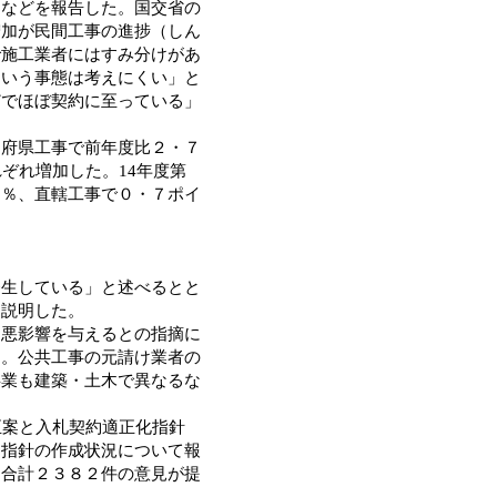
案などを報告した。国交省の
増加が民間工事の進捗（しん
で施工業者にはすみ分けがあ
という事態は考えにくい」と
どでほぼ契約に至っている」
府県工事で前年度比２・７
ぞれ増加した。14年度第
３％、直轄工事で０・７ポイ
発生している」と述べるとと
と説明した。
悪影響を与えるとの指摘に
定。公共工事の元請け業者の
事業も建築・土木で異なるな
正案と入札契約適正化指針
用指針の作成状況について報
ら合計２３８２件の意見が提