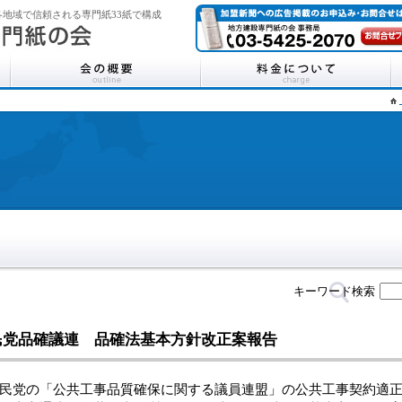
地域で信頼される専門紙33紙で構成
キーワード検索
民党品確議連 品確法基本方針改正案報告
党の「公共工事品質確保に関する議員連盟」の公共工事契約適正