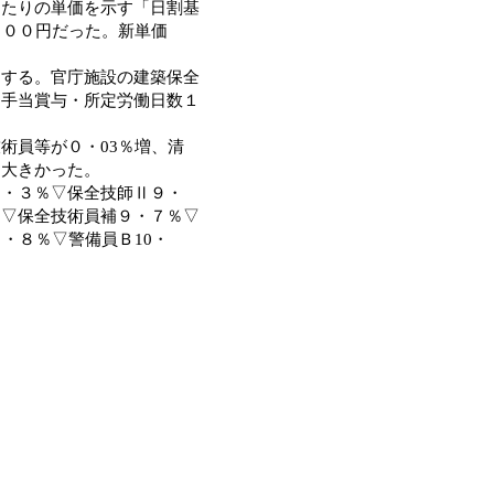
当たりの単価を示す「日割基
８００円だった。新単価
する。官庁施設の建築保全
内手当賞与・所定労働日数１
術員等が０・03％増、清
も大きかった。
・３％▽保全技師Ⅱ９・
％▽保全技術員補９・７％▽
９・８％▽警備員Ｂ10・