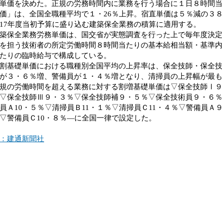
単価を決めた。正規の労務時間内に業務を行う場合に１日８時間
価」は、全国全職種平均で１・26％上昇。宿直単価は５％減の３
17年度当初予算に盛り込む建築保全業務の積算に適用する。
保全業務労務単価は、国交省が実態調査を行った上で毎年度決定
を担う技術者の所定労働時間８時間当たりの基本給相当額・基準
たりの臨時給与で構成している。
基礎単価における職種別全国平均の上昇率は、保全技師・保全技
が３・６％増、警備員が１・４％増となり、清掃員の上昇幅が最
の労働時間を超える業務に対する割増基礎単価は▽保全技師Ⅰ９
▽保全技師Ⅲ９・３％▽保全技師補９・５％▽保全技術員９・６
員Ａ10・５％▽清掃員Ｂ11・１％▽清掃員Ｃ11・４％▽警備員Ａ
▽警備員Ｃ10・８％―に全国一律で設定した。
：建通新聞社