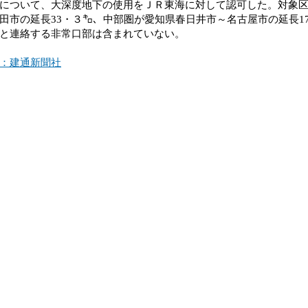
について、大深度地下の使用をＪＲ東海に対して認可した。対象
田市の延長33・３㌔、中部圏が愛知県春日井市～名古屋市の延長1
と連絡する非常口部は含まれていない。
：建通新聞社