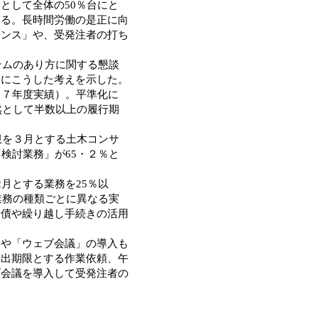
として全体の50％台にと
する。長時間労働の是正に向
タンス」や、受発注者の打ち
テムのあり方に関する懇談
らにこうした考えを示した。
１７年度実績）。平準化に
然として半数以上の履行期
限を３月とする土木コンサ
検討業務」が65・２％と
月とする業務を25％以
業務の種類ごとに異なる実
国債や繰り越し手続きの活用
や「ウェブ会議」の導入も
提出期限とする作業依頼、午
ブ会議を導入して受発注者の