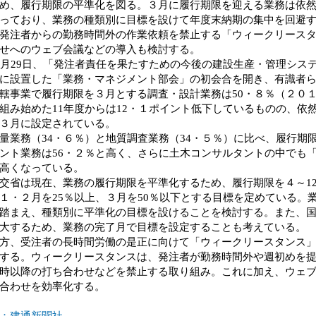
め、履行期限の平準化を図る。３月に履行期限を迎える業務は依然
っており、業務の種類別に目標を設けて年度末納期の集中を回避
発注者からの勤務時間外の作業依頼を禁止する「ウィークリース
せへのウェブ会議などの導入も検討する。
月29日、「発注者責任を果たすための今後の建設生産・管理シス
に設置した「業務・マネジメント部会」の初会合を開き、有識者
事業で履行期限を３月とする調査・設計業務は50・８％（２０
組み始めた11年度からは12・１ポイント低下しているものの、依
３月に設定されている。
業務（34・６％）と地質調査業務（34・５％）に比べ、履行期
ント業務は56・２％と高く、さらに土木コンサルタントの中でも「
高くなっている。
省は現在、業務の履行期限を平準化するため、履行期限を４～12
１・２月を25％以上、３月を50％以下とする目標を定めている。
踏まえ、種類別に平準化の目標を設けることを検討する。また、
大するため、業務の完了月で目標を設定することも考えている。
、受注者の長時間労働の是正に向けて「ウィークリースタンス」
する。ウィークリースタンスは、発注者が勤務時間外や週初めを
時以降の打ち合わせなどを禁止する取り組み。これに加え、ウェ
合わせを効率化する。
：建通新聞社