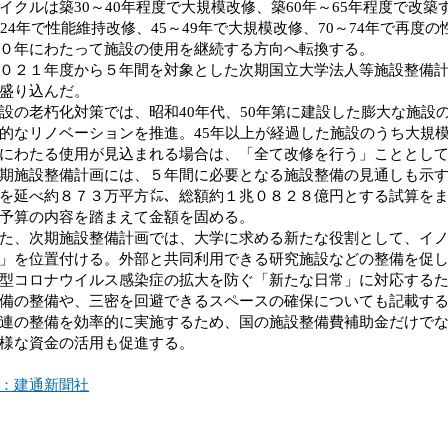
イクルは築30～40年程度で大規模改修、築60年～65年程度で改
～24年で性能維持改修、45～49年で大規模改修、70～74年で再度
０年にわたって施設の使用を継続する方向へ転換する。
２１年度から５年間を対象とした次期国立大学法人等施設整備計
盛り込んだ。
の老朽化対策では、昭和40年代、50年第に建設した膨大な施設
的なリノベーションを推進。45年以上が経過した施設のうち大規
にわたる使用が見込まれる場合は、「全て改修を行う」こととし
施設整備計画には、５年間に必要となる施設整備の見通しも示す
を延べ約８７３万平方㍍、総額約１兆０８２８億円とする試算をま
予算の内容を踏まえて金額を固める。
、次期施設整備計画では、大学に求める新たな役割として、イノ
」を位置付ける。外部と共同利用できる研究施設などの整備を促
コロナウイルス感染症の拡大を防ぐ「新たな日常」に対応するた
備の整備や、三密を回避できるスペースの確保についても記載す
の整備を効率的に実施するため、国の施設整備費補助金だけでな
様な資金の活用も促進する。
：建通新聞社