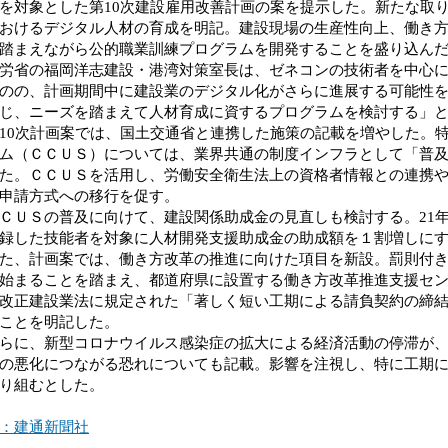
を対象とした第10次建設雇用改善計画の案を提示した。新たな取
おけるデジタル人材の育成を明記。建設現場の生産性向上、働き
踏まえながら公的職業訓練プログラムを開発することを盛り込ん
省の福岡洋志建設・港湾対策室長は、ゼネコンの技術者を中心に
のの、計画期間中に建設業のデジタル化がさらに進展する可能性
じ、ニーズを踏まえて人材育成に資するプログラムを検討する」
0次計画案では、国土交通省と連携した施策の記載を増やした。
ム（ＣＣＵＳ）については、業界共通の制度インフラとして「普
た。ＣＣＵＳを活用し、労働安全衛生法上の資格者情報との連携
申請方式への移行を促す。
ＵＳの普及に向けて、建設関係助成金の見直しも検討する。21
録した技能者を対象に人材開発支援助成金の助成額を１割増しに
、計画案では、働き方改革の推進に向けた項目を新設。罰則付き
始まることを踏まえ、都道府県に設置する働き方改革推進支援セ
改正建設業法に規定された「著しく短い工期による請負契約の締
ことを明記した。
に、新型コロナウイルス感染症の拡大による経済活動の停滞が、
の悪化につながる恐れについても記載。影響を注視し、特に工期
り組むとした。
：建通新聞社