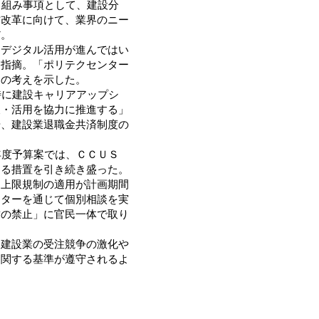
り組み事項として、建設分
方改革に向けて、業界のニー
だ。
デジタル活用が進んではい
を指摘。「ポリテクセンター
との考えを示した。
特に建設キャリアアップシ
及・活用を協力に推進する」
や、建設業退職金共済制度の
年度予算案では、ＣＣＵＳ
する措置を引き続き盛った。
上限規制の適用が計画期間
ンターを通じて個別相談を実
結の禁止」に官民一体で取り
建設業の受注競争の激化や
に関する基準が遵守されるよ